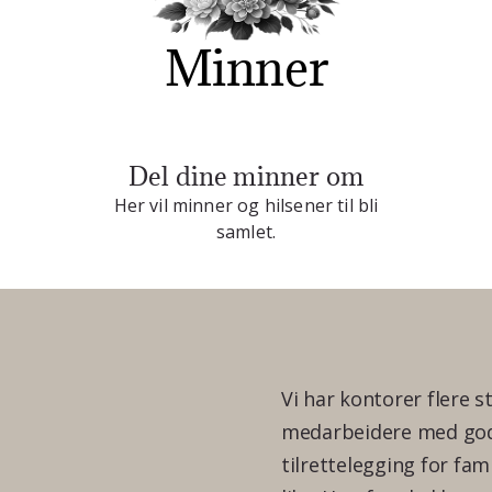
Minner
Del dine minner om
Her vil minner og hilsener til bli
samlet.
Vi har kontorer flere s
medarbeidere med god 
tilrettelegging for fam