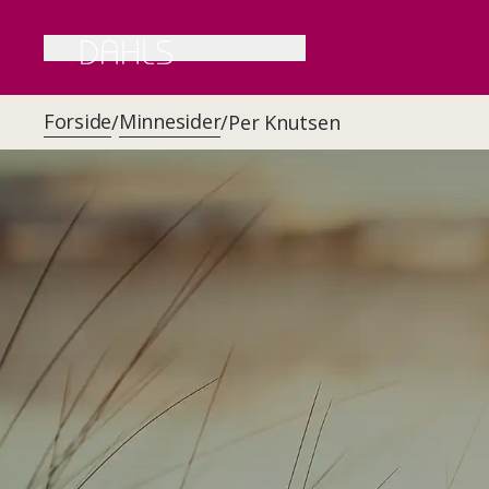
Forside
Minnesider
/
/
Per Knutsen