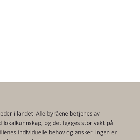
teder i landet. Alle byråene betjenes av
lokalkunnskap, og det legges stor vekt på
ilienes individuelle behov og ønsker. Ingen er