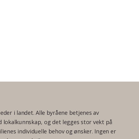
teder i landet. Alle byråene betjenes av
lokalkunnskap, og det legges stor vekt på
ilienes individuelle behov og ønsker. Ingen er