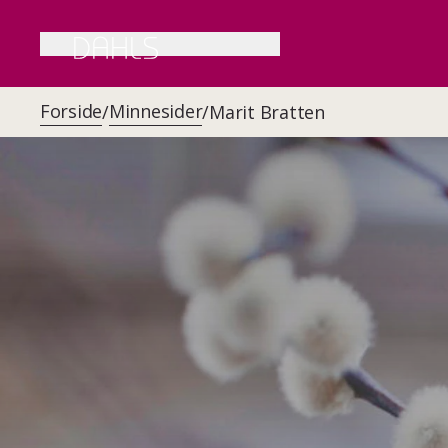
Forside
Minnesider
/
/
Marit Bratten