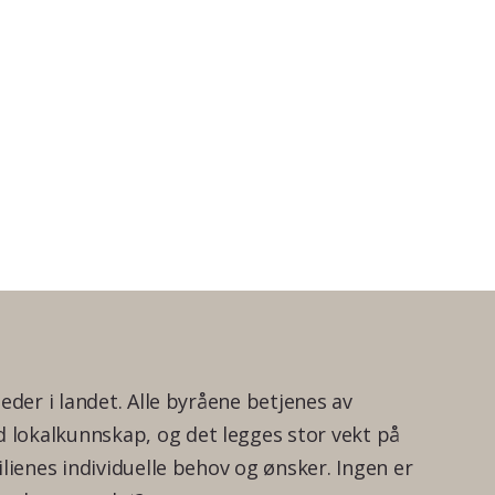
teder i landet. Alle byråene betjenes av
lokalkunnskap, og det legges stor vekt på
ilienes individuelle behov og ønsker. Ingen er