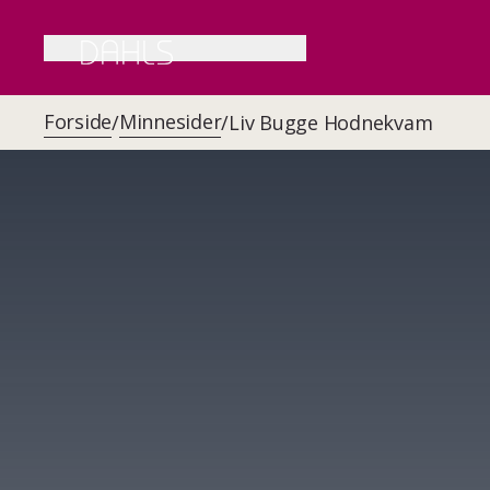
Forside
Minnesider
/
/
Liv Bugge Hodnekvam