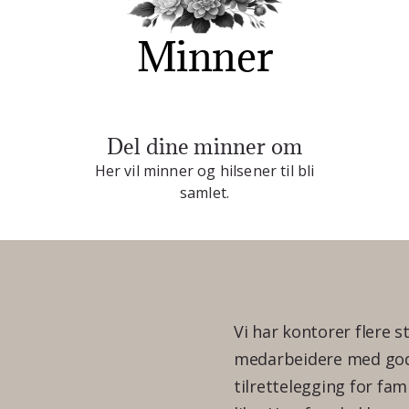
Minner
Del dine minner om
Her vil minner og hilsener til bli
samlet.
Vi har kontorer flere s
medarbeidere med god 
tilrettelegging for fam