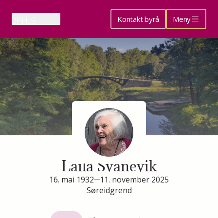
Kontakt byrå
Meny
Minneside for
Laila Svanevik
16. mai 1932
11. november 2025
Søreidgrend