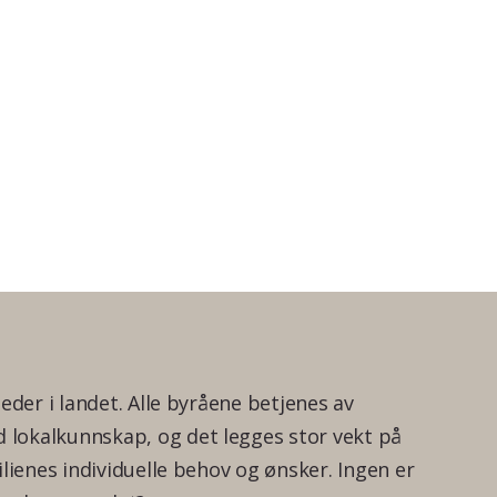
teder i landet. Alle byråene betjenes av
lokalkunnskap, og det legges stor vekt på
ilienes individuelle behov og ønsker. Ingen er