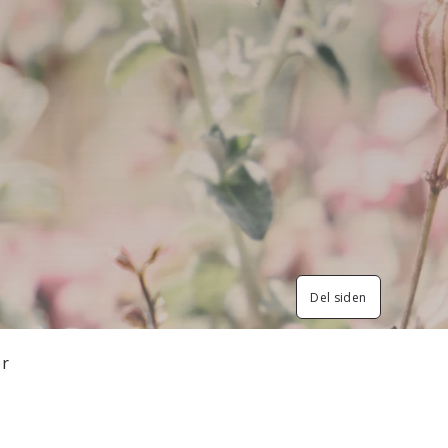
Del siden
er