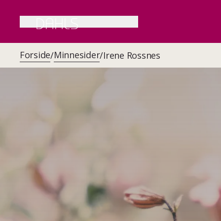
Forside
Minnesider
/
/
Irene Rossnes