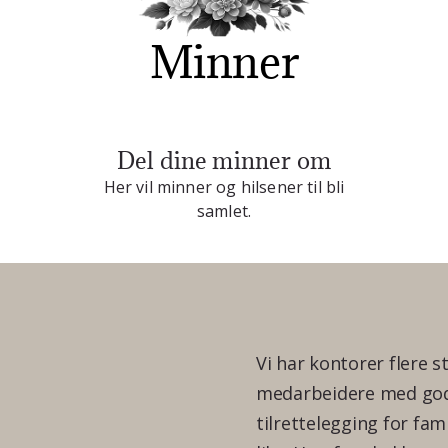
Minner
Del dine minner om
Her vil minner og hilsener til bli
samlet.
Vi har kontorer flere s
medarbeidere med god 
tilrettelegging for fam