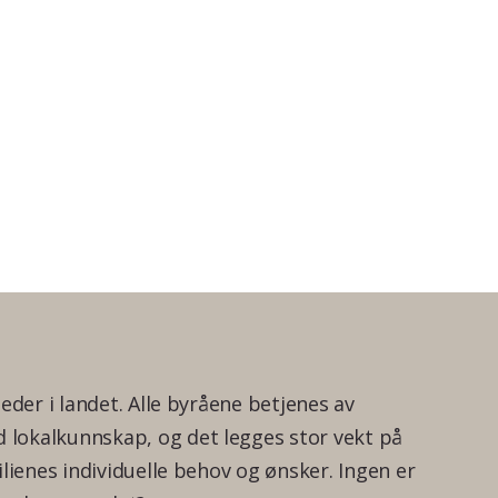
teder i landet. Alle byråene betjenes av
lokalkunnskap, og det legges stor vekt på
ilienes individuelle behov og ønsker. Ingen er