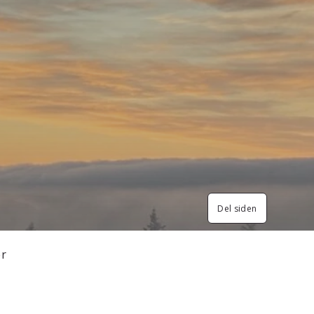
Del siden
er