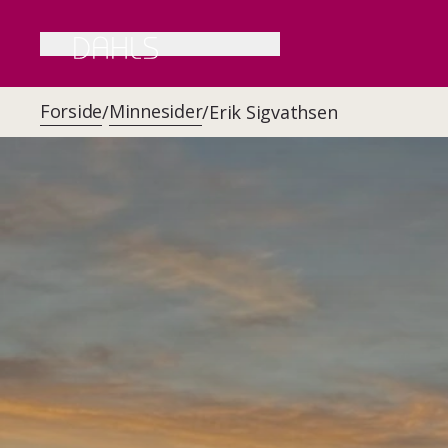
Forside
Minnesider
/
/
Erik Sigvathsen