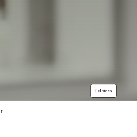
Del siden
er