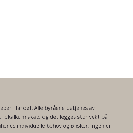
teder i landet. Alle byråene betjenes av
lokalkunnskap, og det legges stor vekt på
ilienes individuelle behov og ønsker. Ingen er