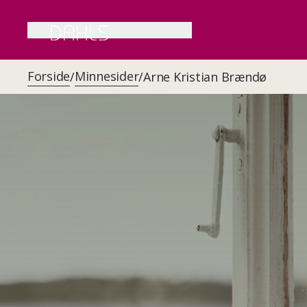
Forside
Minnesider
/
/
Arne Kristian Brændø