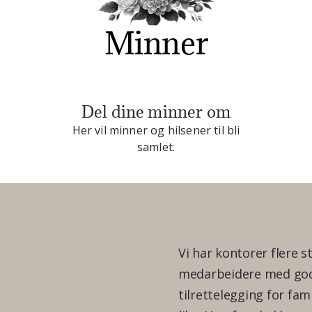
Minner
Del dine minner om
Her vil minner og hilsener til bli
samlet.
Vi har kontorer flere s
medarbeidere med god 
tilrettelegging for fam