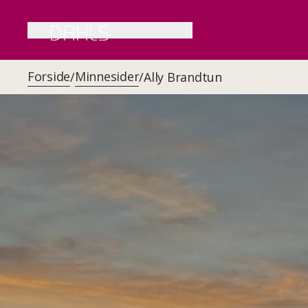
Forside
Minnesider
/
/
Ally Brandtun