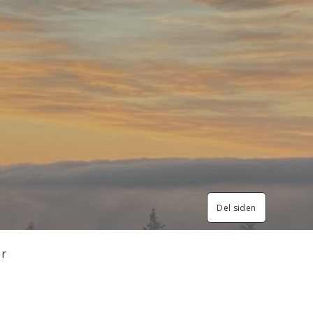
Del siden
er