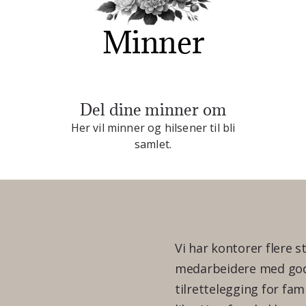
Minner
Del dine minner om
Her vil minner og hilsener til bli
samlet.
Vi har kontorer flere s
medarbeidere med god 
tilrettelegging for fam