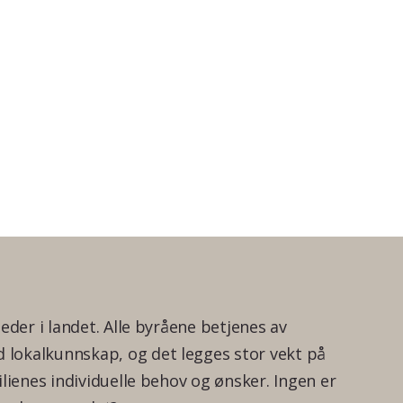
teder i landet. Alle byråene betjenes av
lokalkunnskap, og det legges stor vekt på
ilienes individuelle behov og ønsker. Ingen er