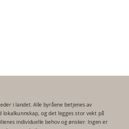
teder i landet. Alle byråene betjenes av
lokalkunnskap, og det legges stor vekt på
ilienes individuelle behov og ønsker. Ingen er