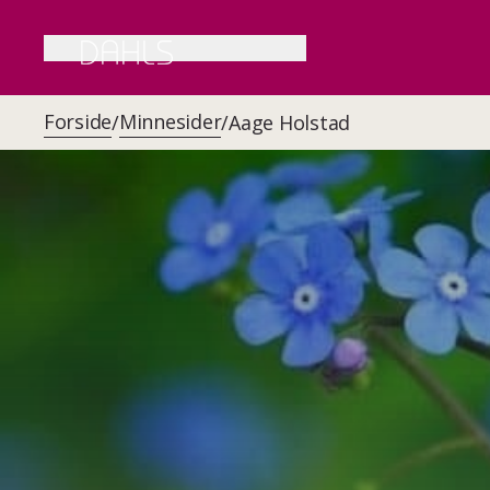
Forside
Minnesider
/
/
Aage Holstad