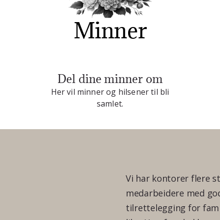
Minner
Del dine minner om
Her vil minner og hilsener til bli
samlet.
Vi har kontorer flere s
medarbeidere med god 
tilrettelegging for fam